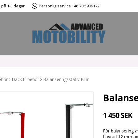
r på 1-3 dagar.
Personlig service +46 70 5909172
ehör
Däck tillbehör
Balanseringsstativ Bihr
Balanse
1 450 SEK
För balansering av
Lagrad 12 mm ax