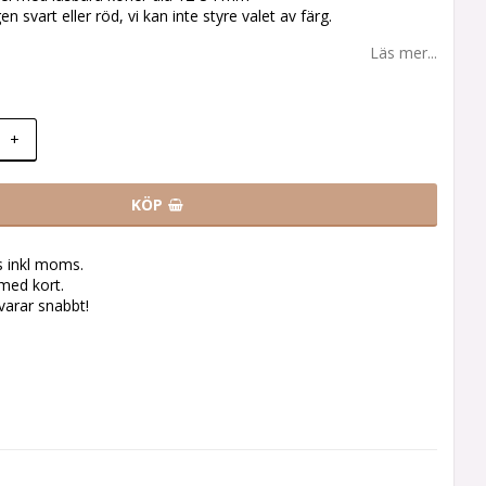
en svart eller röd, vi kan inte styre valet av färg.
Läs mer...
+
KÖP
s inkl moms.
med kort.
svarar snabbt!