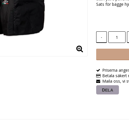
Sats för bägge hj
-
Priserna ange
Betala säkert 
Maila oss, vi 
DELA