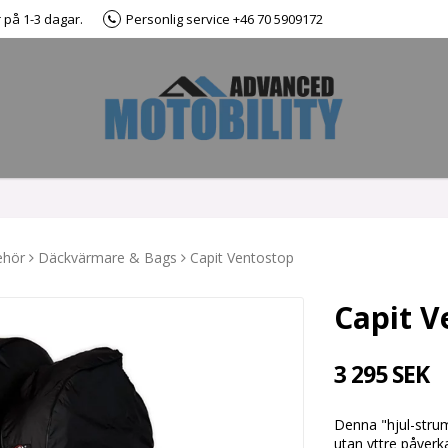
r på 1-3 dagar.
Personlig service +46 70 5909172
ehör
Däckvärmare & Bags
Capit Ventostop
Capit V
3 295 SEK
Denna "hjul-strum
utan yttre påverk