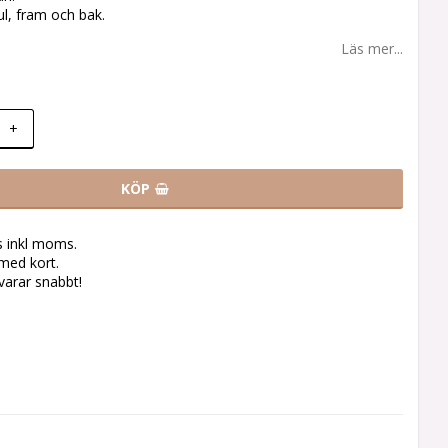
ul, fram och bak.
Läs mer...
+
KÖP
s inkl moms.
med kort.
svarar snabbt!