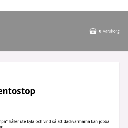
0
Varukorg
entostop
pa" håller ute kyla och vind så att däckvärmarna kan jobba
an.