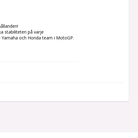
llanden! 

 stabiliteten på varje 
av Yamaha och Honda team i MotoGP.  