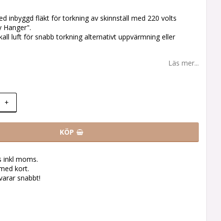
 inbyggd fläkt för torkning av skinnställ med 220 volts
y Hanger".
kall luft för snabb torkning alternativt uppvärmning eller
Läs mer...
+
KÖP
s inkl moms.
med kort.
svarar snabbt!