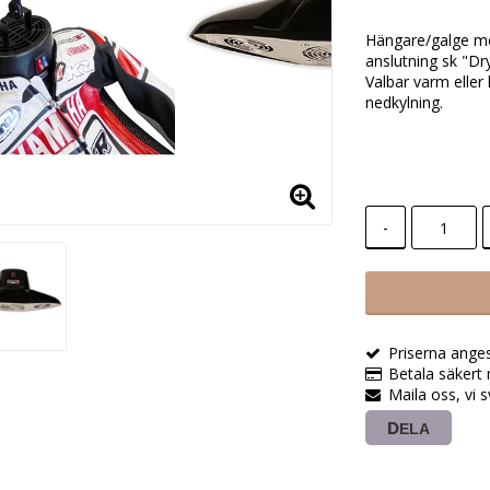
Hängare/galge med
anslutning sk "Dr
Valbar varm eller 
nedkylning.
-
Priserna ange
Betala säkert 
Maila oss, vi 
DELA