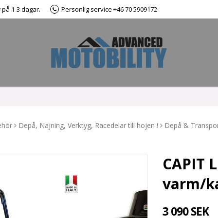
r på 1-3 dagar.
Personlig service +46 70 5909172
ehör
Depå, Najning, Verktyg, Racedelar till hojen !
Depå & Transpo
CAPIT L
varm/ka
3 090 SEK