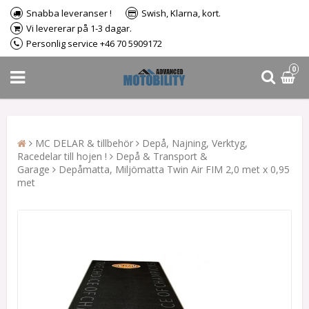
Snabba leveranser !
Swish, Klarna, kort.
Vi levererar på 1-3 dagar.
Personlig service +46 70 5909172
0
MC DELAR & tillbehör
Depå, Najning, Verktyg,
Racedelar till hojen !
Depå & Transport &
Garage
Depåmatta, Miljömatta Twin Air FIM 2,0 met x 0,95
met