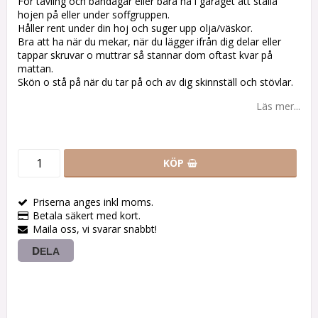
För tävling och bandagar eller bara ha i garaget att ställa
hojen på eller under soffgruppen.
Håller rent under din hoj och suger upp olja/väskor.
Bra att ha när du mekar, när du lägger ifrån dig delar eller
tappar skruvar o muttrar så stannar dom oftast kvar på
mattan.
Skön o stå på när du tar på och av dig skinnställ och stövlar.
Läs mer...
KÖP
Priserna anges inkl moms.
Betala säkert med kort.
Maila oss, vi svarar snabbt!
DELA