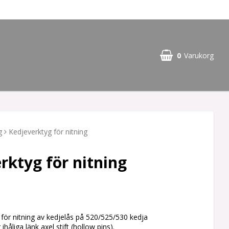
0
Varukorg
g
Kedjeverktyg för nitning
rktyg för nitning
g för nitning av kedjelås på 520/525/530 kedja
ihåliga länk axel stift (hollow pins).