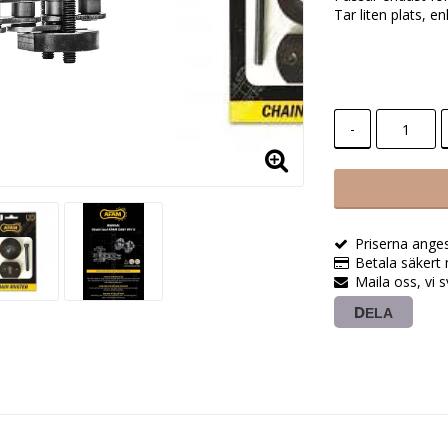
Tar liten plats, e
-
Priserna ange
Betala säkert 
Maila oss, vi 
DELA