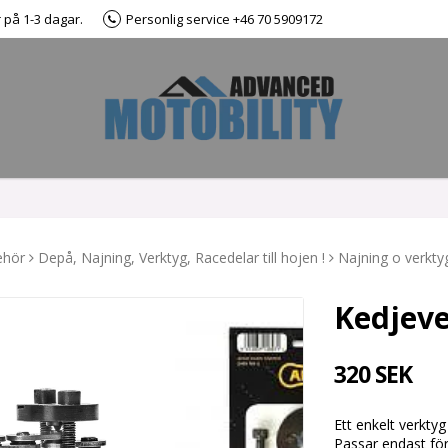
r på 1-3 dagar.
Personlig service +46 70 5909172
ehör
Depå, Najning, Verktyg, Racedelar till hojen !
Najning o verkty
Kedjeve
320 SEK
Ett enkelt verkty
Passar endast för 