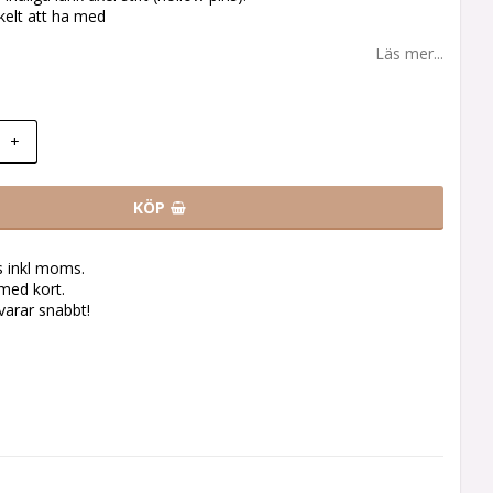
nkelt att ha med
Läs mer...
+
KÖP
s inkl moms.
med kort.
svarar snabbt!