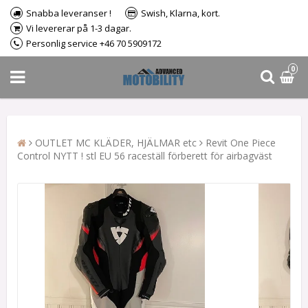
Snabba leveranser !
Swish, Klarna, kort.
Vi levererar på 1-3 dagar.
Personlig service +46 70 5909172
0
OUTLET MC KLÄDER, HJÄLMAR etc
Revit One Piece
Control NYTT ! stl EU 56 raceställ förberett för airbagväst