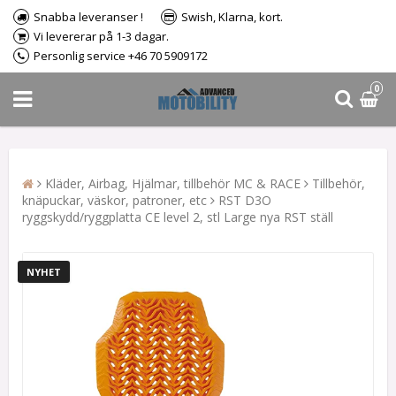
Snabba leveranser !
Swish, Klarna, kort.
Vi levererar på 1-3 dagar.
Personlig service +46 70 5909172
0
Kläder, Airbag, Hjälmar, tillbehör MC & RACE
Tillbehör,
knäpuckar, väskor, patroner, etc
RST D3O
ryggskydd/ryggplatta CE level 2, stl Large nya RST ställ
NYHET