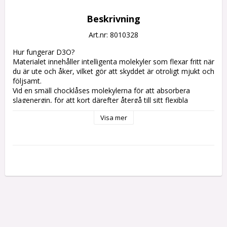
Beskrivning
Art.nr: 8010328
Hur fungerar D3O?

Materialet innehåller intelligenta molekyler som flexar fritt när 
du är ute och åker, vilket gör att skyddet är otroligt mjukt och 
följsamt. 

Vid en smäll chocklåses molekylerna för att absorbera 
slagenergin, för att kort därefter återgå till sitt flexibla 
tillstånd. 

Visa mer
Vibrationsdämpande med komfort, flexibilitet och trygghet i 
ett enda skydd.