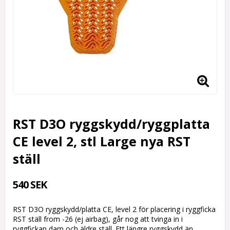
RST D3O ryggskydd/ryggplatta
CE level 2, stl Large nya RST
ställ
540 SEK
RST D3O ryggskydd/platta CE, level 2 för placering i ryggficka
RST ställ from -26 (ej airbag), går nog att tvinga in i
ryggfickan dam och äldre ställ. Ett längre ryggskydd än