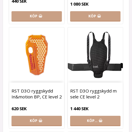
440 SEK
1 080 SEK
KÖP
KÖP
RST D3O ryggskydd
RST D3O ryggskydd m
In&motion BP, CE level 2
sele CE level 2
620 SEK
1 440 SEK
KÖP
KÖP…