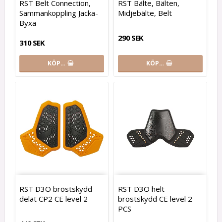
RST Belt Connection,
RST Bälte, Bälten,
Sammankoppling Jacka-
Midjebälte, Belt
Byxa
290 SEK
310 SEK
KÖP…
KÖP…
RST D3O bröstskydd
RST D3O helt
delat CP2 CE level 2
bröstskydd CE level 2
PCS