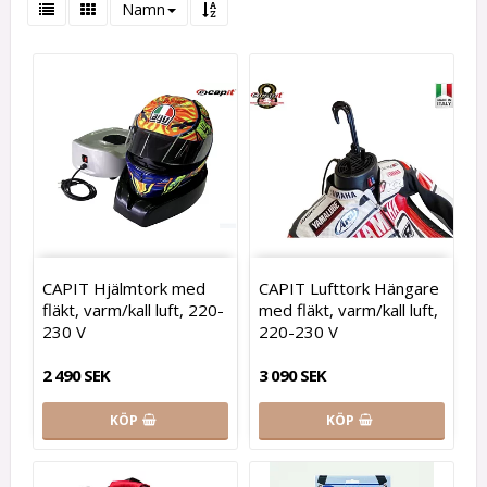
Namn
CAPIT Hjälmtork med
CAPIT Lufttork Hängare
fläkt, varm/kall luft, 220-
med fläkt, varm/kall luft,
230 V
220-230 V
2 490 SEK
3 090 SEK
KÖP
KÖP