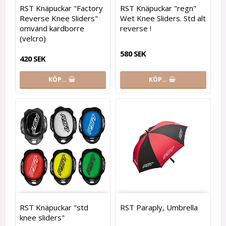
RST Knäpuckar "Factory
RST Knäpuckar "regn"
Reverse Knee Sliders"
Wet Knee Sliders. Std alt
omvänd kardborre
reverse !
(velcro)
580 SEK
420 SEK
KÖP…
KÖP…
RST Knäpuckar "std
RST Paraply, Umbrella
knee sliders"