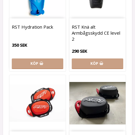
RST Hydration Pack
RST Knä alt
Armbågsskydd CE level
2
350 SEK
290 SEK
KÖP
KÖP