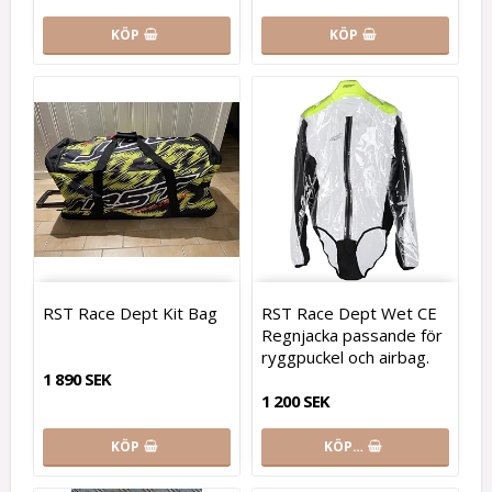
KÖP
KÖP
RST Race Dept Kit Bag
RST Race Dept Wet CE
Regnjacka passande för
ryggpuckel och airbag.
1 890 SEK
1 200 SEK
KÖP
KÖP…