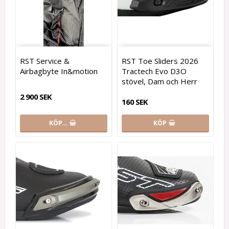
RST Service &
RST Toe Sliders 2026
Airbagbyte In&motion
Tractech Evo D3O
stövel, Dam och Herr
2 900 SEK
160 SEK
KÖP…
KÖP