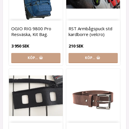
OGIO RIG 9800 Pro
RST Armbågspuck std
Resväska, Kit Bag.
kardborre (velcro)
3 950 SEK
210 SEK
KÖP…
KÖP…