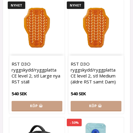
NYHET
NYHET
RST D3O
RST D3O
ryggskydd/ryggplatta
ryggskydd/ryggplatta
CE level 2, stl Large nya
CE level 2, stl Medium
RST ställ
(äldre RST samt Dam)
540 SEK
540 SEK
KÖP
KÖP
- 50%