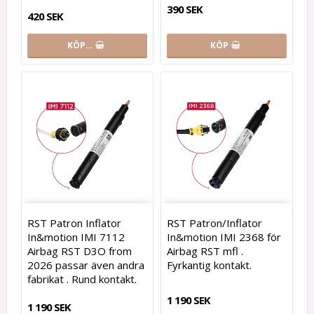
390 SEK
420 SEK
KÖP…
KÖP
RST Patron Inflator
RST Patron/Inflator
In&motion IMI 7112
In&motion IMI 2368 för
Airbag RST D3O from
Airbag RST mfl .
2026 passar även andra
Fyrkantig kontakt.
fabrikat . Rund kontakt.
1 190 SEK
1 190 SEK